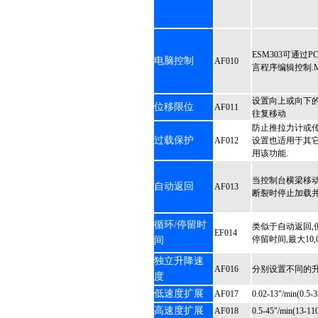
ESM303可通过
电脑控制
AF010
言程序编辑控制.ME
设置向上或向下
位移限位
AF011
往复移动
防止推拉力计或传
过载保护
AF012
设置也适用于其
用该功能.
当控制台横梁移动
自动返回
AF013
断裂时停止加载
循环/停留时
类似于自动返回,但
EF014
停留时间,最大10,
间
独立升降速
AF016
分别设置不同的
度
低速度扩展
AF017
0.02-13"/min(0.5-
高速度扩展
AF018
0.5-45"/min(13-11