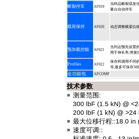
当样品断裂或发
断裂停车
AF019
量台自动停车
载荷保持
AF020
动态调整横梁位移
当到达预先设置的
预加载控能
AF021
用于伸长率,弹簧
保存和调用不同的
Profiles
AF022
等,最多可保存5
全功能包
AFCOMP
技术参数
测量范围:
300 lbF (1.5 kN) @ <2
200 lbF (1 kN) @ >24
最大位移行程::18.0 in 
速度可调::
标准速度: 0.5 - 13 in/mi