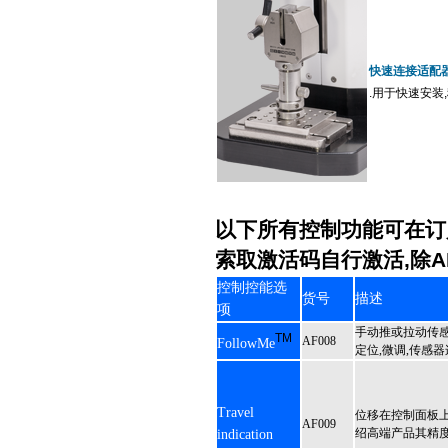
快速连接适配
.用于快速安装
以下所有控制功能可在订
索取激活码自行激活,除A
控制控能选
货号
描述
项
手动推或拉动传感
TM
AF008
FollowMe
定位,微调,传感
Travel
位移在控制面板上
AF009
绍高端产品其精度
indication