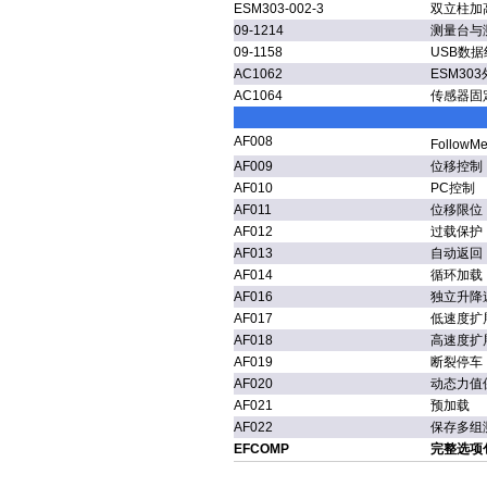
ESM303-002-3
双立柱加高组
09-1214
测量台与
09-1158
USB数据
AC1062
ESM3
AC1064
传感器固定
AF008
FollowM
AF009
位移控制
AF010
PC控制
AF011
位移限位
AF012
过载保护
AF013
自动返回
AF014
循环加载
AF016
独立升降
AF017
低速度扩
AF018
高速度扩
AF019
断裂停车
AF020
动态力值
AF021
预加载
AF022
保存多组
EFCOMP
完整选项